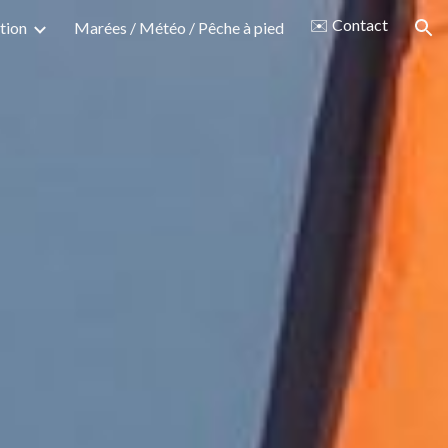
✉️ Contact
tion
Marées / Météo / Pêche à pied
ion