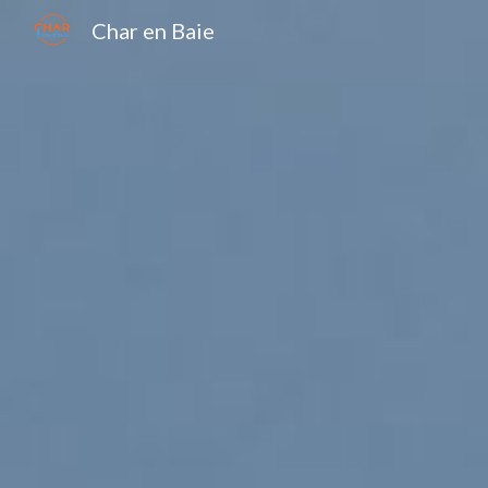
Char en Baie
Sk