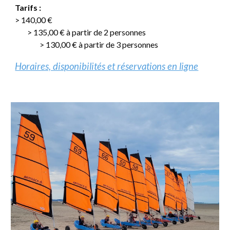
Tarifs :
> 1
4
0
,00
€
>
135
,00
€
à partir de 2
personnes
>
130
,00
€
à partir de 3 personnes
Horaires, disponibilités et réservations en ligne