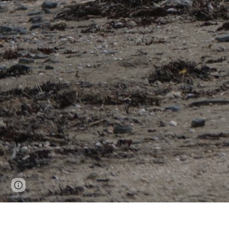
Page
Google Sites
Report abuse
updated
Une immersion dans la Baie du Mont-Saint-Michel, si