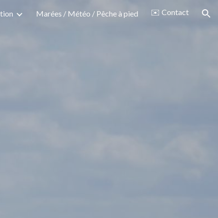
✉️ Contact
tion
Marées / Météo / Pêche à pied
ion