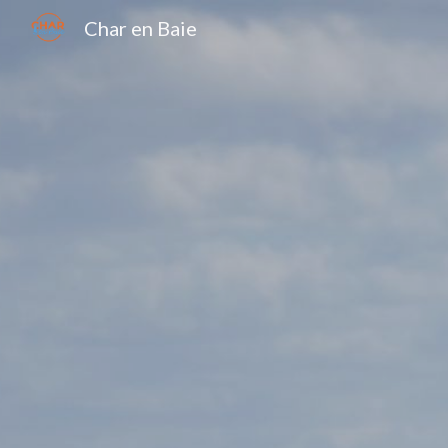
Char en Baie
Sk