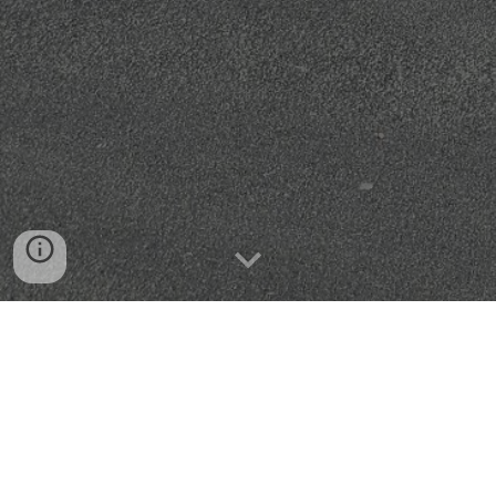
Que ce soit pour un séjour scolaire, un groupe de jeunes,
une association ou un séminaire d’entreprise,
Char en
Baie
a le plaisir de vous accueillir dans son tout nouvel
"Escale en Baie"
hébergement collectif
, idéalement
situé
à seulement 50 mètres du club
, face à la plage !