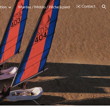
✉️ Contact
tion
Marées / Météo / Pêche à pied
ion