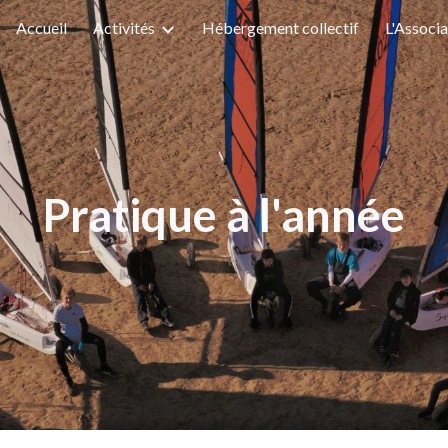
Accueil
Activités
Hébergement collectif
L'Associa
ip to main content
Skip to navigat
Pratique à l'année