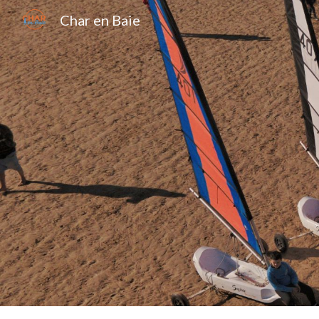
Char en Baie
Sk